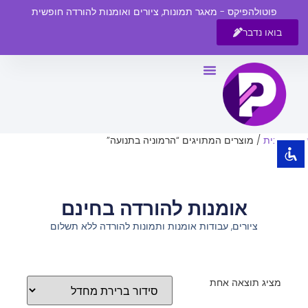
פוטולהפיקס - מאגר תמונות, ציורים ואומנות להורדה חופשית
בואו נדבר
השבת את ההבזקים
visibility_off
סמן כותרות
title
צבע רקע
settings
עמוד הבית
/ מוצרים המתויגים “הרמוניה בתנועה”
זום (הקטנה)
zoom_out
זום (הגדלה)
zoom_in
אומנות להורדה בחינם
הקטנת גופן
remove_circle_outline
ציורים, עבודות אומנות ותמונות להורדה ללא תשלום
הגדלת גופן
add_circle_outline
גופן קריא
spellcheck
ניגודיות בהירה
brightness_high
מציג תוצאה אחת
ניגודיות כהה
brightness_low