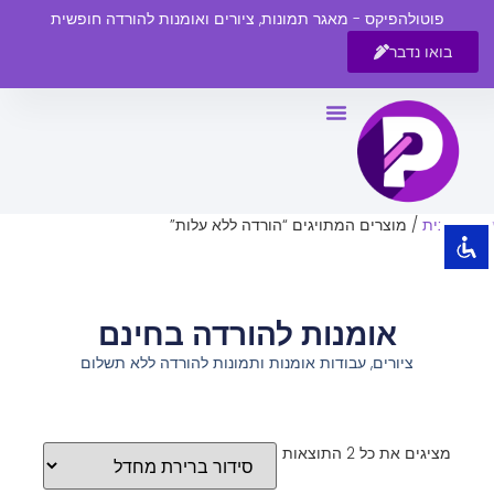
פוטולהפיקס - מאגר תמונות, ציורים ואומנות להורדה חופשית
בואו נדבר
השבת את ההבזקים
visibility_off
סמן כותרות
title
צבע רקע
settings
עמוד הבית
/ מוצרים המתויגים “הורדה ללא עלות”
זום (הקטנה)
zoom_out
זום (הגדלה)
zoom_in
אומנות להורדה בחינם
הקטנת גופן
remove_circle_outline
ציורים, עבודות אומנות ותמונות להורדה ללא תשלום
הגדלת גופן
add_circle_outline
גופן קריא
spellcheck
ניגודיות בהירה
brightness_high
מציגים את כל ⁦2⁩ התוצאות
ניגודיות כהה
brightness_low