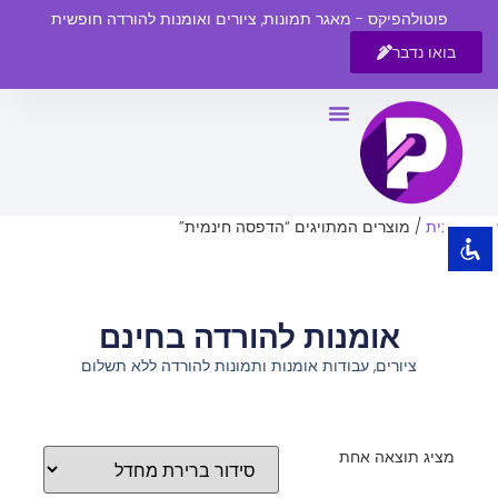
פוטולהפיקס - מאגר תמונות, ציורים ואומנות להורדה חופשית
בואו נדבר
השבת את ההבזקים
visibility_off
סמן כותרות
title
צבע רקע
settings
עמוד הבית
/ מוצרים המתויגים “הדפסה חינמית”
זום (הקטנה)
zoom_out
זום (הגדלה)
zoom_in
אומנות להורדה בחינם
הקטנת גופן
remove_circle_outline
ציורים, עבודות אומנות ותמונות להורדה ללא תשלום
הגדלת גופן
add_circle_outline
גופן קריא
spellcheck
ניגודיות בהירה
brightness_high
מציג תוצאה אחת
ניגודיות כהה
brightness_low