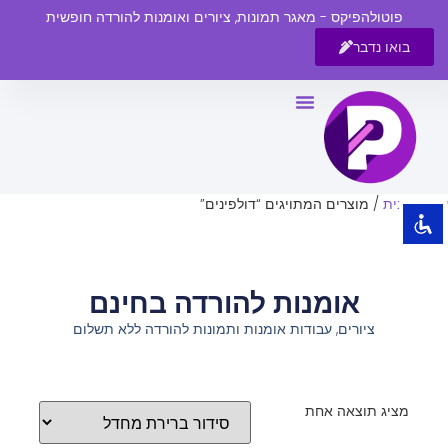
פוטולהפיקס - מאגר תמונות, ציורים ואומנות להורדה חופשית
בואו נדבר
השבת את ההבזקים
visibility_off
סמן כותרות
title
צבע רקע
settings
עמוד הבית
/ מוצרים המתויגים “דולפינים”
זום (הקטנה)
zoom_out
זום (הגדלה)
zoom_in
אומנות להורדה בחינם
הקטנת גופן
remove_circle_outline
ציורים, עבודות אומנות ותמונות להורדה ללא תשלום
הגדלת גופן
add_circle_outline
גופן קריא
spellcheck
ניגודיות בהירה
brightness_high
מציג תוצאה אחת
ניגודיות כהה
brightness_low