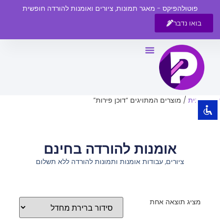
פוטולהפיקס - מאגר תמונות, ציורים ואומנות להורדה חופשית
בואו נדבר
השבת את ההבזקים
visibility_off
סמן כותרות
title
צבע רקע
settings
עמוד הבית
/ מוצרים המתויגים “דוכן פירות”
זום (הקטנה)
zoom_out
זום (הגדלה)
zoom_in
אומנות להורדה בחינם
הקטנת גופן
remove_circle_outline
ציורים, עבודות אומנות ותמונות להורדה ללא תשלום
הגדלת גופן
add_circle_outline
גופן קריא
spellcheck
ניגודיות בהירה
brightness_high
מציג תוצאה אחת
ניגודיות כהה
brightness_low