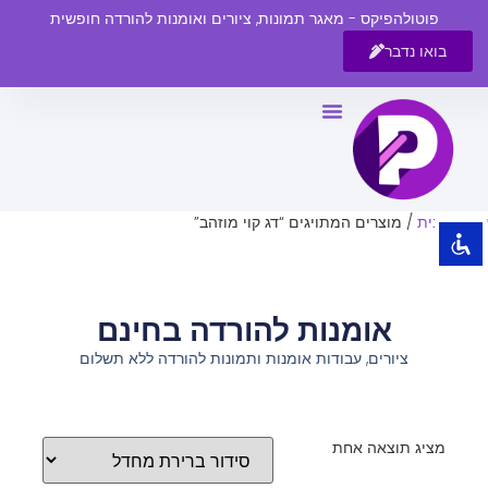
פוטולהפיקס - מאגר תמונות, ציורים ואומנות להורדה חופשית
בואו נדבר
השבת את ההבזקים
visibility_off
סמן כותרות
title
צבע רקע
settings
עמוד הבית
/ מוצרים המתויגים “דג קוי מוזהב”
זום (הקטנה)
zoom_out
זום (הגדלה)
zoom_in
אומנות להורדה בחינם
הקטנת גופן
remove_circle_outline
ציורים, עבודות אומנות ותמונות להורדה ללא תשלום
הגדלת גופן
add_circle_outline
גופן קריא
spellcheck
ניגודיות בהירה
brightness_high
מציג תוצאה אחת
ניגודיות כהה
brightness_low