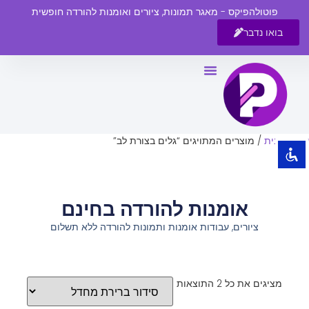
פוטולהפיקס - מאגר תמונות, ציורים ואומנות להורדה חופשית
בואו נדבר
השבת את ההבזקים
visibility_off
סמן כותרות
title
צבע רקע
settings
עמוד הבית
/ מוצרים המתויגים “גלים בצורת לב”
זום (הקטנה)
zoom_out
זום (הגדלה)
zoom_in
אומנות להורדה בחינם
הקטנת גופן
remove_circle_outline
ציורים, עבודות אומנות ותמונות להורדה ללא תשלום
הגדלת גופן
add_circle_outline
גופן קריא
spellcheck
ניגודיות בהירה
brightness_high
מציגים את כל ⁦2⁩ התוצאות
ניגודיות כהה
brightness_low