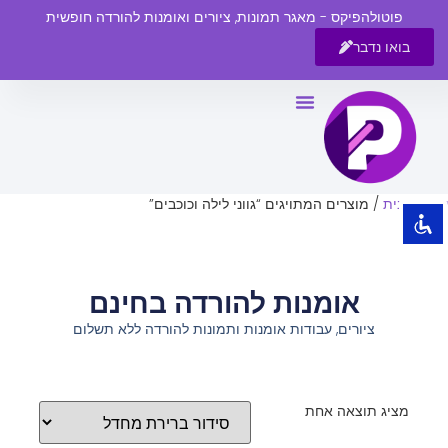
פוטולהפיקס - מאגר תמונות, ציורים ואומנות להורדה חופשית
בואו נדבר
השבת את ההבזקים
visibility_off
סמן כותרות
title
צבע רקע
settings
עמוד הבית
/ מוצרים המתויגים “גווני לילה וכוכבים”
זום (הקטנה)
zoom_out
זום (הגדלה)
zoom_in
אומנות להורדה בחינם
הקטנת גופן
remove_circle_outline
ציורים, עבודות אומנות ותמונות להורדה ללא תשלום
הגדלת גופן
add_circle_outline
גופן קריא
spellcheck
ניגודיות בהירה
brightness_high
מציג תוצאה אחת
ניגודיות כהה
brightness_low