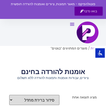
פוטולהפיקס - מאגר תמונות, ציורים ואומנות להורדה חופשית
בואו נדבר
השבת את ההבזקים
visibility_off
סמן כותרות
title
צבע רקע
settings
עמוד הבית
/ מוצרים המתויגים “בגטים”
זום (הקטנה)
zoom_out
זום (הגדלה)
zoom_in
אומנות להורדה בחינם
הקטנת גופן
remove_circle_outline
ציורים, עבודות אומנות ותמונות להורדה ללא תשלום
הגדלת גופן
add_circle_outline
גופן קריא
spellcheck
ניגודיות בהירה
brightness_high
מציג תוצאה אחת
ניגודיות כהה
brightness_low