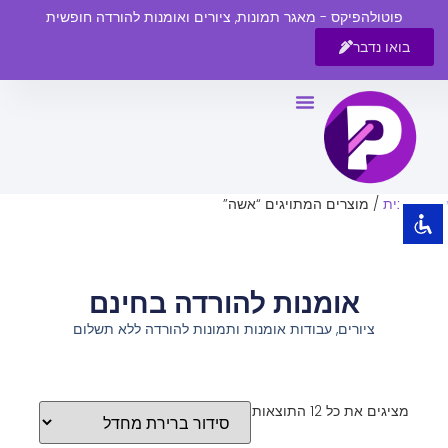
פוטולהפיקס - מאגר תמונות, ציורים ואומנות להורדה חופשית
בואו נדבר
השבת את ההבזקים
visibility_off
סמן כותרות
title
צבע רקע
settings
עמוד הבית
/ מוצרים המתויגים “אשה”
זום (הקטנה)
zoom_out
זום (הגדלה)
zoom_in
אומנות להורדה בחינם
הקטנת גופן
remove_circle_outline
ציורים, עבודות אומנות ותמונות להורדה ללא תשלום
הגדלת גופן
add_circle_outline
גופן קריא
spellcheck
ניגודיות בהירה
brightness_high
מציגים את כל ⁦12⁩ התוצאות
ניגודיות כהה
brightness_low