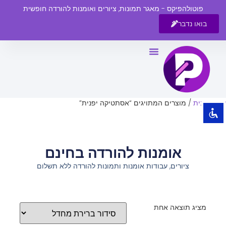
פוטולהפיקס - מאגר תמונות, ציורים ואומנות להורדה חופשית
בואו נדבר
השבת את ההבזקים
visibility_off
סמן כותרות
title
צבע רקע
settings
עמוד הבית
/ מוצרים המתויגים “אסתטיקה יפנית”
זום (הקטנה)
zoom_out
זום (הגדלה)
zoom_in
אומנות להורדה בחינם
הקטנת גופן
remove_circle_outline
ציורים, עבודות אומנות ותמונות להורדה ללא תשלום
הגדלת גופן
add_circle_outline
גופן קריא
spellcheck
ניגודיות בהירה
brightness_high
מציג תוצאה אחת
ניגודיות כהה
brightness_low