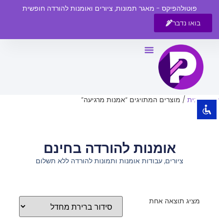
פוטולהפיקס - מאגר תמונות, ציורים ואומנות להורדה חופשית
בואו נדבר
השבת את ההבזקים
visibility_off
סמן כותרות
title
צבע רקע
settings
עמוד הבית
/ מוצרים המתויגים “אמנות מרגיעה”
זום (הקטנה)
zoom_out
זום (הגדלה)
zoom_in
אומנות להורדה בחינם
הקטנת גופן
remove_circle_outline
ציורים, עבודות אומנות ותמונות להורדה ללא תשלום
הגדלת גופן
add_circle_outline
גופן קריא
spellcheck
ניגודיות בהירה
brightness_high
מציג תוצאה אחת
ניגודיות כהה
brightness_low