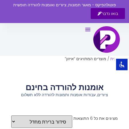
פוטולהפיקס - מאגר תמונות, ציורים ואומנות להורדה חופשית
בואו נדבר
השבת את ההבזקים
visibility_off
סמן כותרות
title
צבע רקע
settings
עמוד הבית
/ מוצרים המתויגים “איזון”
זום (הקטנה)
zoom_out
זום (הגדלה)
zoom_in
אומנות להורדה בחינם
הקטנת גופן
remove_circle_outline
ציורים, עבודות אומנות ותמונות להורדה ללא תשלום
הגדלת גופן
add_circle_outline
גופן קריא
spellcheck
ניגודיות בהירה
brightness_high
מציגים את כל ⁦6⁩ התוצאות
ניגודיות כהה
brightness_low