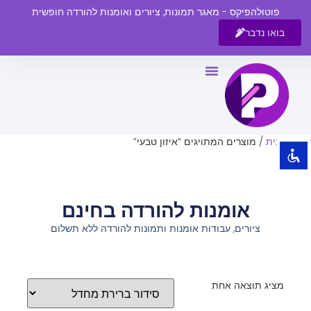
פוטולהפיקס - מאגר תמונות, ציורים ואומנות להורדה חופשית
בואו נדבר
השבת את ההבזקים
visibility_off
סמן כותרות
title
צבע רקע
settings
עמוד הבית
/ מוצרים המתויגים “איזון טבעי”
זום (הקטנה)
zoom_out
זום (הגדלה)
zoom_in
אומנות להורדה בחינם
הקטנת גופן
remove_circle_outline
ציורים, עבודות אומנות ותמונות להורדה ללא תשלום
הגדלת גופן
add_circle_outline
גופן קריא
spellcheck
ניגודיות בהירה
brightness_high
מציג תוצאה אחת
ניגודיות כהה
brightness_low