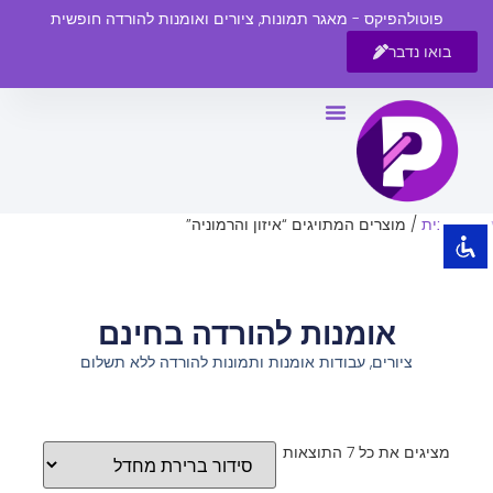
פוטולהפיקס - מאגר תמונות, ציורים ואומנות להורדה חופשית
בואו נדבר
השבת את ההבזקים
visibility_off
סמן כותרות
title
צבע רקע
settings
עמוד הבית
/ מוצרים המתויגים “איזון והרמוניה”
זום (הקטנה)
zoom_out
זום (הגדלה)
zoom_in
אומנות להורדה בחינם
הקטנת גופן
remove_circle_outline
ציורים, עבודות אומנות ותמונות להורדה ללא תשלום
הגדלת גופן
add_circle_outline
גופן קריא
spellcheck
ניגודיות בהירה
brightness_high
מציגים את כל ⁦7⁩ התוצאות
ניגודיות כהה
brightness_low