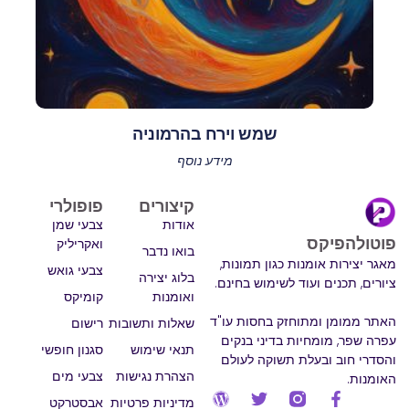
שמש וירח בהרמוניה
מידע נוסף
קיצורים
פופולרי
אודות
צבעי שמן
פוטולהפיקס
ואקריליק
בואו נדבר
מאגר יצירות אומנות כגון תמונות,
צבעי גואש
בלוג יצירה
ציורים, תכנים ועוד לשימוש בחינם.
ואומנות
קומיקס
האתר ממומן ומתוחזק בחסות עו"ד
שאלות ותשובות
רישום
עפרה שפר, מומחיות בדיני בנקים
תנאי שימוש
סגנון חופשי
והסדרי חוב ובעלת תשוקה לעולם
הצהרת נגישות
צבעי מים
האומנות.
מדיניות פרטיות
אבסטרקט