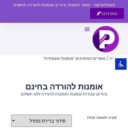
פוטולהפיקס - מאגר תמונות, ציורים ואומנות להורדה חופשית
בואו נדבר
השבת את ההבזקים
visibility_off
סמן כותרות
title
צבע רקע
settings
עמוד הבית
/ מוצרים המתויגים “אומנות עוצמתית”
זום (הקטנה)
zoom_out
זום (הגדלה)
zoom_in
אומנות להורדה בחינם
הקטנת גופן
remove_circle_outline
ציורים, עבודות אומנות ותמונות להורדה ללא תשלום
הגדלת גופן
add_circle_outline
גופן קריא
spellcheck
ניגודיות בהירה
brightness_high
מציג תוצאה אחת
ניגודיות כהה
brightness_low