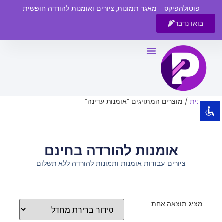
פוטולהפיקס - מאגר תמונות, ציורים ואומנות להורדה חופשית
בואו נדבר
השבת את ההבזקים
visibility_off
סמן כותרות
title
צבע רקע
settings
עמוד הבית
/ מוצרים המתויגים “אומנות עדינה”
זום (הקטנה)
zoom_out
זום (הגדלה)
zoom_in
אומנות להורדה בחינם
הקטנת גופן
remove_circle_outline
ציורים, עבודות אומנות ותמונות להורדה ללא תשלום
הגדלת גופן
add_circle_outline
גופן קריא
spellcheck
ניגודיות בהירה
brightness_high
מציג תוצאה אחת
ניגודיות כהה
brightness_low