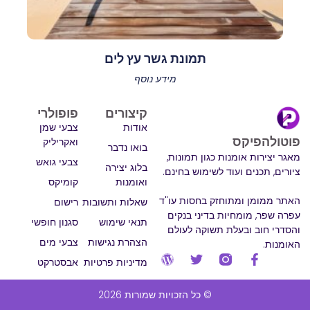
תמונת גשר עץ לים
מידע נוסף
קיצורים
פופולרי
אודות
צבעי שמן
פוטולהפיקס
ואקריליק
בואו נדבר
מאגר יצירות אומנות כגון תמונות,
צבעי גואש
בלוג יצירה
ציורים, תכנים ועוד לשימוש בחינם.
ואומנות
קומיקס
האתר ממומן ומתוחזק בחסות עו"ד
שאלות ותשובות
רישום
עפרה שפר, מומחיות בדיני בנקים
תנאי שימוש
סגנון חופשי
והסדרי חוב ובעלת תשוקה לעולם
הצהרת נגישות
צבעי מים
האומנות.
מדיניות פרטיות
אבסטרקט
© כל הזכויות שמורות 2026