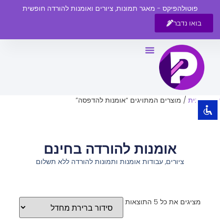
פוטולהפיקס - מאגר תמונות, ציורים ואומנות להורדה חופשית
בואו נדבר
השבת את ההבזקים
visibility_off
סמן כותרות
title
צבע רקע
settings
עמוד הבית
/ מוצרים המתויגים “אומנות להדפסה”
זום (הקטנה)
zoom_out
זום (הגדלה)
zoom_in
אומנות להורדה בחינם
הקטנת גופן
remove_circle_outline
ציורים, עבודות אומנות ותמונות להורדה ללא תשלום
הגדלת גופן
add_circle_outline
גופן קריא
spellcheck
ניגודיות בהירה
brightness_high
מציגים את כל ⁦5⁩ התוצאות
ניגודיות כהה
brightness_low