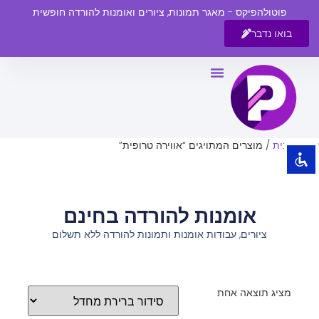
פוטולהפיקס - מאגר תמונות, ציורים ואומנות להורדה חופשית
בואו נדבר
השבת את ההבזקים
visibility_off
סמן כותרות
title
צבע רקע
settings
עמוד הבית
/ מוצרים המתויגים “אווירה טרופית”
זום (הקטנה)
zoom_out
זום (הגדלה)
zoom_in
אומנות להורדה בחינם
הקטנת גופן
remove_circle_outline
ציורים, עבודות אומנות ותמונות להורדה ללא תשלום
הגדלת גופן
add_circle_outline
גופן קריא
spellcheck
ניגודיות בהירה
brightness_high
מציג תוצאה אחת
ניגודיות כהה
brightness_low