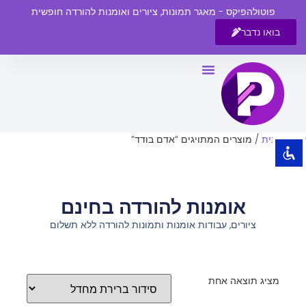
פוטולהפיקס - מאגר תמונות, ציורים ואומנות להורדה חופשית
בואו נדבר
השבת את ההבזקים
visibility_off
סמן כותרות
title
צבע רקע
settings
עמוד הבית
/ מוצרים המתויגים “אדם בודד”
זום (הקטנה)
zoom_out
זום (הגדלה)
zoom_in
אומנות להורדה בחינם
הקטנת גופן
remove_circle_outline
ציורים, עבודות אומנות ותמונות להורדה ללא תשלום
הגדלת גופן
add_circle_outline
גופן קריא
spellcheck
ניגודיות בהירה
brightness_high
מציג תוצאה אחת
ניגודיות כהה
brightness_low