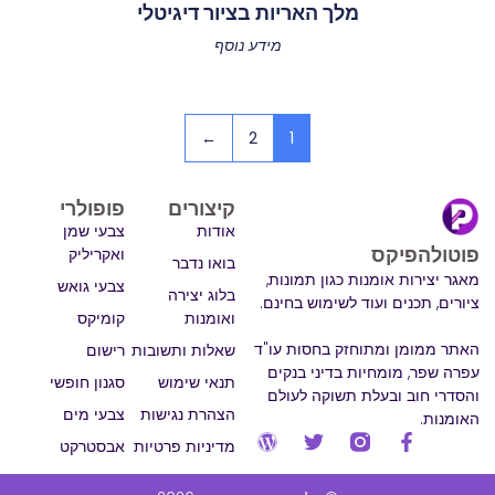
מלך האריות בציור דיגיטלי
מידע נוסף
←
2
1
קיצורים
פופולרי
אודות
צבעי שמן
פוטולהפיקס
ואקריליק
בואו נדבר
מאגר יצירות אומנות כגון תמונות,
צבעי גואש
בלוג יצירה
ציורים, תכנים ועוד לשימוש בחינם.
ואומנות
קומיקס
האתר ממומן ומתוחזק בחסות עו"ד
שאלות ותשובות
רישום
עפרה שפר, מומחיות בדיני בנקים
תנאי שימוש
סגנון חופשי
והסדרי חוב ובעלת תשוקה לעולם
הצהרת נגישות
צבעי מים
האומנות.
מדיניות פרטיות
אבסטרקט