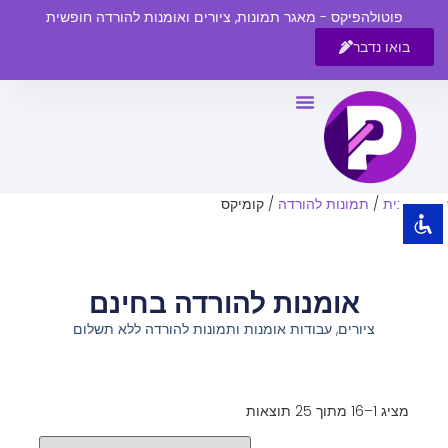
פוטולהפיקס - מאגר תמונות, ציורים ואומנות להורדה חופשית
בואו נדבר
השבת את ההבזקים
visibility_off
סמן כותרות
title
צבע רקע
settings
עמוד הבית
/
תמונות להורדה
/ קומיקס
זום (הקטנה)
zoom_out
זום (הגדלה)
zoom_in
אומנות להורדה בחינם
הקטנת גופן
remove_circle_outline
ציורים, עבודות אומנות ותמונות להורדה ללא תשלום
הגדלת גופן
add_circle_outline
גופן קריא
spellcheck
ניגודיות בהירה
brightness_high
מציג 1–16 מתוך 25 תוצאות
ניגודיות כהה
brightness_low