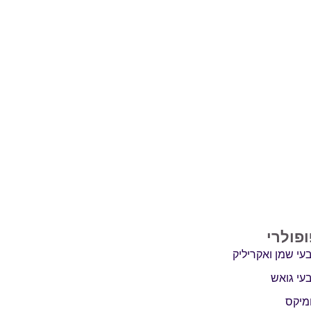
ופולרי
עי שמן ואקריליק
עי גואש
מיקס