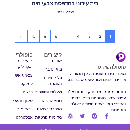
בית עירוני בהדפסת צבעי מים
מידע נוסף
←
10
9
8
…
4
3
2
1
קיצורים
פופולרי
אודות
צבעי שמן
פוטולהפיקס
ואקריליק
בואו נדבר
מאגר יצירות אומנות כגון תמונות,
צבעי גואש
בלוג יצירה
ציורים, תכנים ועוד לשימוש בחינם.
ואומנות
קומיקס
האתר ממומן ומתוחזק בחסות עו"ד
שאלות ותשובות
רישום
עפרה שפר, מומחיות בדיני בנקים
תנאי שימוש
סגנון חופשי
והסדרי חוב ובעלת תשוקה לעולם
הצהרת נגישות
צבעי מים
האומנות.
מדיניות פרטיות
אבסטרקט