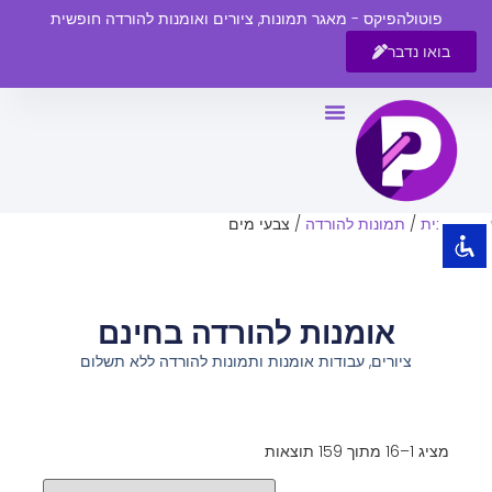
פוטולהפיקס - מאגר תמונות, ציורים ואומנות להורדה חופשית
בואו נדבר
השבת את ההבזקים
visibility_off
סמן כותרות
title
צבע רקע
settings
עמוד הבית
/
תמונות להורדה
/ צבעי מים
זום (הקטנה)
zoom_out
זום (הגדלה)
zoom_in
אומנות להורדה בחינם
הקטנת גופן
remove_circle_outline
ציורים, עבודות אומנות ותמונות להורדה ללא תשלום
הגדלת גופן
add_circle_outline
גופן קריא
spellcheck
ניגודיות בהירה
brightness_high
מציג 1–16 מתוך 159 תוצאות
ניגודיות כהה
brightness_low