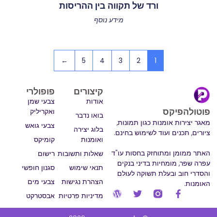
ורד של תקווה בין ההריסות
מידע נוסף
←
5
4
3
2
1
קיצורים
פופולרי
אודות
צבעי שמן
פוטולהפיקס
ואקריליק
בואו נדבר
מאגר יצירות אומנות כגון תמונות,
צבעי גואש
בלוג יצירה
ציורים, תכנים ועוד לשימוש בחינם.
ואומנות
קומיקס
האתר ממומן ומתוחזק בחסות עו"ד
שאלות ותשובות
רישום
עפרה שפר, מומחיות בדיני בנקים
תנאי שימוש
סגנון חופשי
והסדרי חוב ובעלת תשוקה לעולם
הצהרת נגישות
צבעי מים
האומנות.
מדיניות פרטיות
אבסטרקט