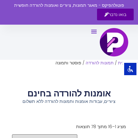
פוטולהפיקס - מאגר תמונות, ציורים ואומנות להורדה חופשית
בואו נדבר
השבת את ההבזקים
visibility_off
סמן כותרות
title
צבע רקע
settings
עמוד הבית
/
תמונות להורדה
/ פוסטר ותמונה
זום (הקטנה)
zoom_out
זום (הגדלה)
zoom_in
אומנות להורדה בחינם
הקטנת גופן
remove_circle_outline
ציורים, עבודות אומנות ותמונות להורדה ללא תשלום
הגדלת גופן
add_circle_outline
גופן קריא
spellcheck
ניגודיות בהירה
brightness_high
מציג 1–16 מתוך 78 תוצאות
ניגודיות כהה
brightness_low