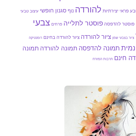
להורדה
סגנון חופשי
נוף
ע פראי
יצירתיות
עיצוב טבעי
צבעי
פוסטר לתלייה
פוסטר להדפסה
פרחים
ציור להורדה
ציור להורדה בחינם
ציור בצבעי שמן
רומנטיקה
נמית
תמונה להדפסה
תמונה להורדה
תמונה
דה חינם
תרבות המזרח