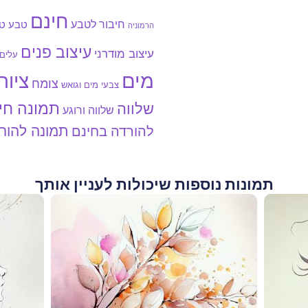
חינם
חיבור לטבע
טבע
טב
הרמוניה
עיצוב פנים
עיצוב מודרני
עלים
מים
ציור
צומח
צבעי מים וגואש
תמונה חי
שלווה
שלווה ורוגע
תמונה להור
להורדה בחינם
תמונות נוספות שיכולות לעניין אותך