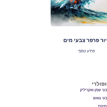
ור פרפר צבעי מים
מידע נוסף
ופולרי
עי שמן ואקריליק
עי גואש
מיקס