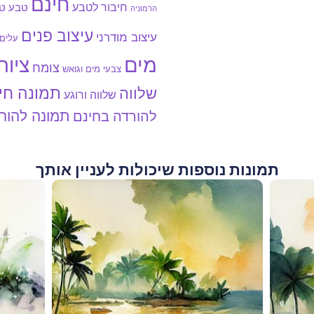
חינם
חיבור לטבע
טבע
טב
הרמוניה
עיצוב פנים
עיצוב מודרני
עלים
מים
ציור
צומח
צבעי מים וגואש
תמונה חי
שלווה
שלווה ורוגע
תמונה להור
להורדה בחינם
תמונות נוספות שיכולות לעניין אותך