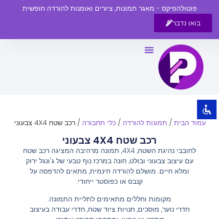
פוטולהפיקס - מאגר תמונות, ציורים ואומנות להורדה חופשית
בואו נדבר
השבת את ההבזקים
visibility_off
סמן כותרות
title
צבע רקע
settings
זום (הקטנה)
zoom_out
עמוד הבית
/
תמונות להורדה
/
כלי תחבורה
/ רכב שטח 4X4 צבעוני
זום (הגדלה)
zoom_in
רכב שטח 4X4 צבעוני
הקטנת גופן
remove_circle_outline
לחובבי נהיגת השטח, 4X4, תמונה מרהיבה המציגה רכב שטח
עם עיצוב צבעוני ובולט, חונה במרכז נוף טבעי של ג'ונגל ירוק
הגדלת גופן
add_circle_outline
ומלא חיים. מושלם להורדה חינמית, מתאים להדפסה על
גופן קריא
spellcheck
קנבס או כפוסטר ייחודי.
ניגודיות בהירה
brightness_high
מקומות וחללים מתאימים לתליית התמונה:
חדרי נוער, מוסכים, חנויות ציוד שטח, חדרי עבודה בעיצוב
ניגודיות כהה
brightness_low