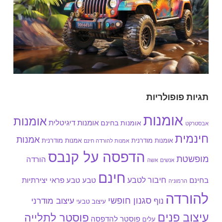
תגיות פופולריות
אומנות
אומנות
אומנות בחינם
אומנות דיגיטלית
אבסטרקט
חינמית
אמנות
אומנות מודרנית
אמנות מודרנית
אמנות להורדה חינם
הדפסה על קנבס
מופשטת
הורדה
אנשים
אשה
חינם
חיבור לטבע
בחינם
טבע
טבע פראי
יצירתיות
הרמוניה
להורדה
סגנון חופשי
עיצוב מודרני
נוף
עיצוב טבעי
עיצוב פנים
פוסטר לתלייה
פוסטר להדפסה
עלים