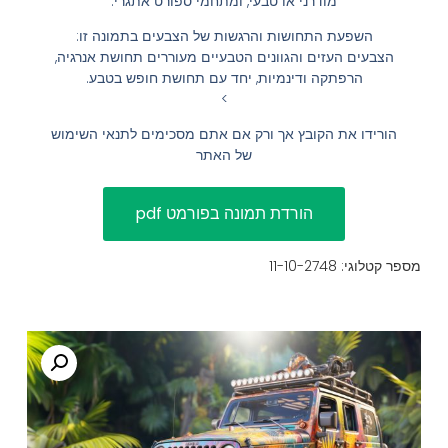
מודרני או טבעי, ומתחמי ספורט אתגרי.
הוסף קו תחתון לקישורים
format_underlined
השפעת התחושות והרגשות של הצבעים בתמונה זו:
הצבעים העזים והגוונים הטבעיים מעוררים תחושת אנרגיה,
סמן קישורים
font_download
הרפתקה ודינמיות, יחד עם תחושת חופש בטבע.
>
לאפס
cached
הורידו את הקובץ אך ורק אם אתם מסכימים לתנאי השימוש
את
השארת משוב
של האתר
כל
הצהרת נגישות
האפשרויות
מספר קטלוגי: 11-10-2748