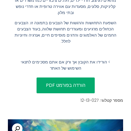
מתאים לעיצוב חדרי ילדים, חללים ציבוריים כמו משרדים או
קליניקות, סלונים, מסעדות עם אווירה טרופית או חדרי נופש
הוסף קו תחתון לקישורים
format_underlined
ובתי מלון.
סמן קישורים
font_download
השפעת התחושות והרגשות של הצבעים בתמונה זו: הצבעים
הכחולים מרגיעים ומעוררים תחושת שלווה, בעוד הצבעים
לאפס
cached
החמים של האלמוגים והדגים מוסיפים חיים, אנרגיה וחיוניות
את
השארת משוב
לחלל.
כל
הצהרת נגישות
האפשרויות
> הורידו את הקובץ אך ורק אם אתם מסכימים לתנאי
השימוש של האתר
מספר קטלוגי: 12-13-027