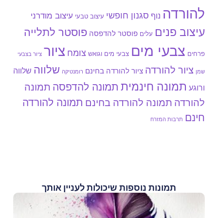
להורדה
סגנון חופשי
עיצוב מודרני
נוף
עיצוב טבעי
עיצוב פנים
פוסטר לתלייה
פוסטר להדפסה
עלים
צבעי מים
ציור
צומח
צבעי מים וגואש
פרחים
ציור בצבעי
שלווה
ציור להורדה
שלווה
ציור להורדה בחינם
שמן
רומנטיקה
תמונה חינמית
תמונה להדפסה
תמונה
ורוגע
תמונה להורדה
להורדה
תמונה להורדה בחינם
חינם
תרבות המזרח
תמונות נוספות שיכולות לעניין אותך