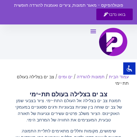
פוטולהפיקס - מאגר תמונות, ציורים ואומנות להורדה חופשית
בואו נדבר
השבת את ההבזקים
visibility_off
סמן כותרות
title
צבע רקע
settings
זום (הקטנה)
zoom_out
עמוד הבית
/
תמונות להורדה
/
ים ומים
/ צב ים בצלילה בעולם
זום (הגדלה)
zoom_in
תת-ימי
הקטנת גופן
remove_circle_outline
צב ים בצלילה בעולם תת-ימי
תמונת צב ים בצלילה אל העולם התת-ימי. ציור בצבעי שמן
הגדלת גופן
add_circle_outline
של צב ים שוחה בין שוניות צבעוניות ודגים ססגוניים במעמקי
גופן קריא
spellcheck
האוקיינוס. הציור משלב פרטים עשירים ונגיעות של תאורה
טבעית, המעצימים את החוויה של המרחב הימי.
ניגודיות בהירה
brightness_high
שימושים, מקומות וחללים מתאימים לתליית התמונה:
ניגודיות כהה
brightness_low