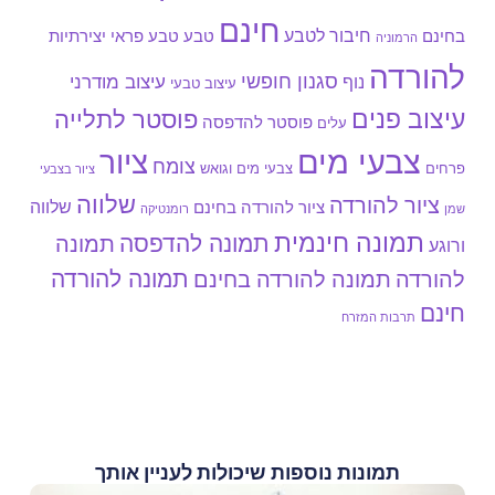
חינם
חיבור לטבע
בחינם
טבע
טבע פראי
יצירתיות
הרמוניה
להורדה
סגנון חופשי
עיצוב מודרני
נוף
עיצוב טבעי
עיצוב פנים
פוסטר לתלייה
פוסטר להדפסה
עלים
צבעי מים
ציור
צומח
צבעי מים וגואש
פרחים
ציור בצבעי
שלווה
ציור להורדה
שלווה
ציור להורדה בחינם
שמן
רומנטיקה
תמונה חינמית
תמונה להדפסה
תמונה
ורוגע
תמונה להורדה
להורדה
תמונה להורדה בחינם
חינם
תרבות המזרח
תמונות נוספות שיכולות לעניין אותך