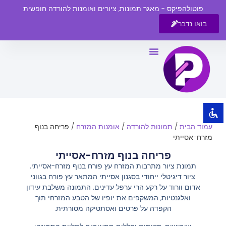
פוטולהפיקס - מאגר תמונות, ציורים ואומנות להורדה חופשית
בואו נדבר
השבת את ההבזקים
visibility_off
סמן כותרות
title
צבע רקע
settings
זום (הקטנה)
zoom_out
עמוד הבית
/
תמונות להורדה
/
אומנות המזרח
/ פריחה בנוף
זום (הגדלה)
zoom_in
מזרח-אסייתי
הקטנת גופן
remove_circle_outline
פריחה בנוף מזרח-אסייתי
תמונת ציור מתרבות המזרח עץ פורח בנוף מזרח-אסייתי.
הגדלת גופן
add_circle_outline
ציור דיגיטלי ייחודי בסגנון אסייתי המתאר עץ פורח בגווני
גופן קריא
spellcheck
אדום וורוד על רקע הרי ערפל עדינים. התמונה משלבת עידון
ואלגנטיות, המשקפים את יופיו של הטבע המזרחי תוך
ניגודיות בהירה
brightness_high
הקפדה על פרטים ואסתטיקה מסורתית.
ניגודיות כהה
brightness_low