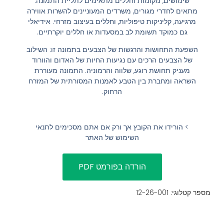
שימושים, מקומות וחללים מתאימים לתליית התמונה:
מתאים לחדרי מגורים, משרדים המעוניינים להשרות אווירה
הוסף קו תחתון לקישורים
format_underlined
מרגיעה, קליניקות טיפוליות, וחללים בעיצוב מזרחי. אידיאלי
סמן קישורים
גם כמוקד תשומת לב במסעדות או חללים יוקרתיים.
font_download
השפעת התחושות והרגשות של הצבעים בתמונה זו: השילוב
לאפס
cached
של הצבעים הרכים עם נגיעות החיות של האדום והוורוד
את
השארת משוב
מעניק תחושת רוגע, שלווה והרמוניה. התמונה מעוררת
כל
השראה ומחברת בין הטבע לאמנות המסורתית של המזרח
הצהרת נגישות
הרחוק.
האפשרויות
> הורידו את הקובץ אך ורק אם אתם מסכימים לתנאי
השימוש של האתר
מספר קטלוגי: 12-26-001