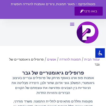
פוטולהפיקס - מאגר תמונות, ציורים ואומנות להורדה חופשית
בואו נדבר
השבת את ההבזקים
visibility_off
סמן כותרות
title
צבע רקע
settings
זום (הקטנה)
zoom_out
עמוד הבית
/
תמונות להורדה
/
אנשים
/ פרופילים גיאומטריים של
זום (הגדלה)
zoom_in
גבר
הקטנת גופן
remove_circle_outline
פרופילים גיאומטריים של גבר
אומנות פופ ארט באוסף מרתק של פרופילים גבריים בעיצוב
הגדלת גופן
add_circle_outline
גיאומטרי, המשלב גווני אדום, שחור ולבן. היצירה מבליטה את
גופן קריא
spellcheck
הניגודיות בין הצבעים ומדגישה את עוצמתם של הקווים
הברורים והזוויות החדות.
ניגודיות בהירה
brightness_high
מקומות וחללים מתאימים לתליית התמונה: משרד מודרני,
ניגודיות כהה
brightness_low