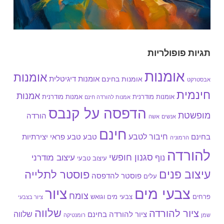
תגיות פופולריות
אומנות
אומנות
אומנות בחינם
אומנות דיגיטלית
אבסטרקט
חינמית
אמנות
אומנות מודרנית
אמנות מודרנית
אמנות להורדה חינם
הדפסה על קנבס
מופשטת
הורדה
אנשים
אשה
חינם
חיבור לטבע
בחינם
טבע
טבע פראי
יצירתיות
הרמוניה
להורדה
סגנון חופשי
עיצוב מודרני
נוף
עיצוב טבעי
עיצוב פנים
פוסטר לתלייה
פוסטר להדפסה
עלים
צבעי מים
ציור
צומח
צבעי מים וגואש
פרחים
ציור בצבעי
שלווה
ציור להורדה
שלווה
ציור להורדה בחינם
שמן
רומנטיקה