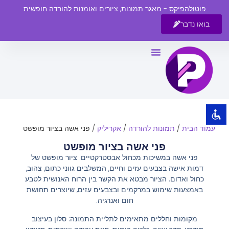
פוטולהפיקס - מאגר תמונות, ציורים ואומנות להורדה חופשית
בואו נדבר
השבת את ההבזקים
visibility_off
סמן כותרות
title
צבע רקע
settings
זום (הקטנה)
zoom_out
עמוד הבית
/
תמונות להורדה
/
אקריליק
/ פני אשה בציור מופשט
זום (הגדלה)
zoom_in
פני אשה בציור מופשט
הקטנת גופן
remove_circle_outline
פני אשה במשיכות מכחול אבסטרקטיים. ציור מופשט של
דמות אישה בצבעים עזים וחיים, המשלבים גווני כתום, צהוב,
הגדלת גופן
add_circle_outline
כחול ואדום. הציור מבטא את הקשר בין הרוח האנושית לטבע
גופן קריא
spellcheck
באמצעות שימוש במרקמים ובצבעים עזים, שיוצרים תחושת
חום ואנרגיה.
ניגודיות בהירה
brightness_high
מקומות וחללים מתאימים לתליית התמונה: סלון בעיצוב
ניגודיות כהה
brightness_low