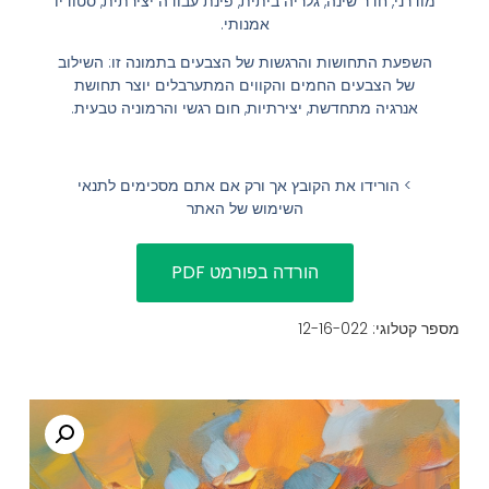
מודרני, חדר שינה, גלריה ביתית, פינת עבודה יצירתית, סטודיו
אמנותי.
הוסף קו תחתון לקישורים
format_underlined
השפעת התחושות והרגשות של הצבעים בתמונה זו: השילוב
סמן קישורים
font_download
של הצבעים החמים והקווים המתערבלים יוצר תחושת
אנרגיה מתחדשת, יצירתיות, חום רגשי והרמוניה טבעית.
לאפס
cached
את
השארת משוב
כל
> הורידו את הקובץ אך ורק אם אתם מסכימים לתנאי
הצהרת נגישות
האפשרויות
השימוש של האתר
מספר קטלוגי: 12-16-022