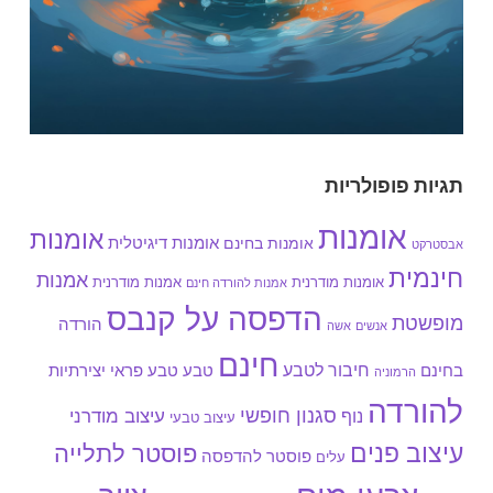
תגיות פופולריות
אומנות
אומנות
אומנות בחינם
אומנות דיגיטלית
אבסטרקט
חינמית
אמנות
אומנות מודרנית
אמנות מודרנית
אמנות להורדה חינם
הדפסה על קנבס
מופשטת
הורדה
אנשים
אשה
חינם
חיבור לטבע
בחינם
טבע
טבע פראי
יצירתיות
הרמוניה
להורדה
סגנון חופשי
עיצוב מודרני
נוף
עיצוב טבעי
עיצוב פנים
פוסטר לתלייה
פוסטר להדפסה
עלים