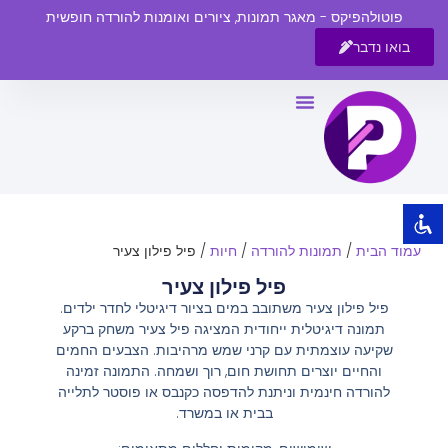
פוטולהפיקס - מאגר תמונות, ציורים ואומנות להורדה חופשית
בואו נדבר
השבת את ההבזקים
visibility_off
סמן כותרות
title
צבע רקע
settings
זום (הקטנה)
zoom_out
עמוד הבית
/
תמונות להורדה
/
חיות
/ פיל פילון צעיר
זום (הגדלה)
zoom_in
פיל פילון צעיר
הקטנת גופן
remove_circle_outline
פיל פילון צעיר משתובב במים בציור דיגיטלי לחדר ילדים.
תמונה דיגיטלית ייחודית המציגה פיל צעיר משחק ברקע
הגדלת גופן
add_circle_outline
שקיעה עוצמתית עם קרני שמש מרהיבות. הצבעים החמים
גופן קריא
spellcheck
והחיים יוצרים תחושת חום, רוך ושמחה. התמונה זמינה
להורדה חינמית וניתנת להדפסה כקנבס או פוסטר לתלייה
ניגודיות בהירה
brightness_high
בבית או במשרד.
ניגודיות כהה
brightness_low