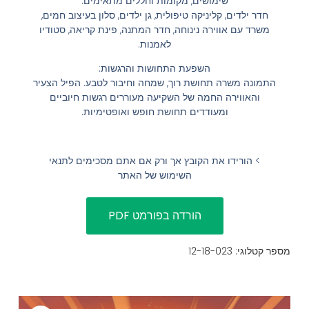
שימושים, מקומות וחללים מתאימים:
חדר ילדים, קליניקה טיפולית, גן ילדים, סלון בעיצוב חמים,
הוסף קו תחתון לקישורים
format_underlined
משרד עם אווירה נינוחה, חדר המתנה, פינת קריאה, סטודיו
סמן קישורים
לאמנות.
font_download
השפעת התחושות והרגשות:
לאפס
cached
התמונה משרה תחושת רוך, שמחה וחיבור לטבע. הפיל הצעיר
את
השארת משוב
והאווירה החמה של השקיעה מעוררים רגשות חיוביים
כל
ומעודדים תחושת חופש ואופטימיות.
הצהרת נגישות
האפשרויות
> הורידו את הקובץ אך ורק אם אתם מסכימים לתנאי
השימוש של האתר
מספר קטלוגי: 12-18-023