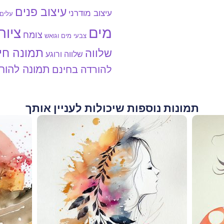
עיצוב פנים
עיצוב מודרני
עלים
מים
ציור
צומח
צבעי מים וגואש
תמונה חי
שלווה
שלווה ורוגע
תמונה להור
להורדה בחינם
תמונות נוספות שיכולות לעניין אותך