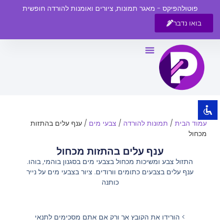
פוטולהפיקס - מאגר תמונות, ציורים ואומנות להורדה חופשית
בואו נדבר
השבת את ההבזקים
visibility_off
סמן כותרות
title
צבע רקע
settings
זום (הקטנה)
zoom_out
עמוד הבית
/
תמונות להורדה
/
צבעי מים
/ ענף עלים בהתזות
זום (הגדלה)
zoom_in
מכחול
הקטנת גופן
remove_circle_outline
ענף עלים בהתזות מכחול
התזול צבע ומשיכות מכחול בצבעי מים בסגנון בוהמי, בוהו.
הגדלת גופן
add_circle_outline
ענף עלים בצבעים כתומים וורודים. ציור בצבעי מים על נייר
גופן קריא
spellcheck
כותנה
ניגודיות בהירה
brightness_high
ניגודיות כהה
brightness_low
> הורידו את הקובץ אך ורק אם אתם מסכימים לתנאי