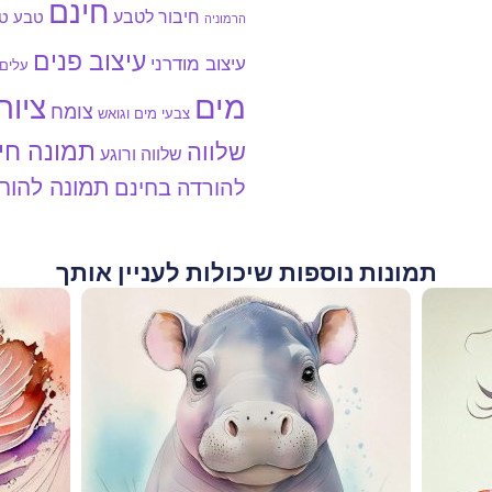
חינם
חיבור לטבע
טבע
טב
הרמוניה
עיצוב פנים
עיצוב מודרני
עלים
מים
ציור
צומח
צבעי מים וגואש
תמונה חי
שלווה
שלווה ורוגע
תמונה להור
להורדה בחינם
תמונות נוספות שיכולות לעניין אותך