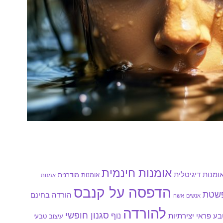
אומנות חינמית
ומנות דיגיטלית
אומנות מודרנית
אמנות
הדפסה על קנבס
פשטת
הורדה בחינם
אנשים
אשה
להורדה
סגנון חופשי
נוף
ע פראי
יצירתיות
עיצוב טבעי