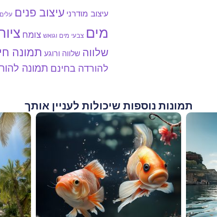
עיצוב פנים
עיצוב מודרני
עלים
מים
ציור
צומח
צבעי מים וגואש
תמונה חי
שלווה
שלווה ורוגע
תמונה להור
להורדה בחינם
תמונות נוספות שיכולות לעניין אותך