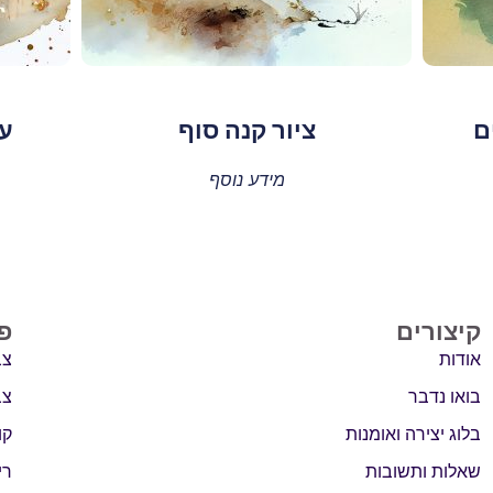
ם
ציור קנה סוף
עצ
מידע נוסף
קיצורים
פ
אודות
צב
בואו נדבר
צב
בלוג יצירה ואומנות
קו
שאלות ותשובות
רי