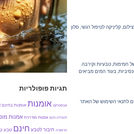
ילום, קליניקה לטיפול רגשי, סלון
ל חמימות, טבעיות וקירבה.
נסיביות, בעוד המים מביאים
תגיות פופולריות
אומנות
ים לתנאי השימוש של האתר
אומנות בחינם
א
אבסטרקט
אמנות מו
אמנות מודרנית
להורדה חינם
חינם
חיבור לטבע
טבע
טב
הרמוניה