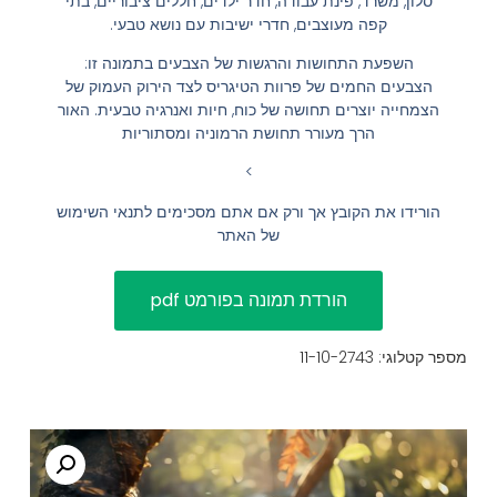
סלון, משרד, פינת עבודה, חדר ילדים, חללים ציבוריים, בתי
קפה מעוצבים, חדרי ישיבות עם נושא טבעי.
הוסף קו תחתון לקישורים
format_underlined
השפעת התחושות והרגשות של הצבעים בתמונה זו:
סמן קישורים
font_download
הצבעים החמים של פרוות הטיגריס לצד הירוק העמוק של
הצמחייה יוצרים תחושה של כוח, חיות ואנרגיה טבעית. האור
לאפס
cached
הרך מעורר תחושת הרמוניה ומסתוריות
את
השארת משוב
>
כל
הצהרת נגישות
האפשרויות
הורידו את הקובץ אך ורק אם אתם מסכימים לתנאי השימוש
של האתר
מספר קטלוגי: 11-10-2743