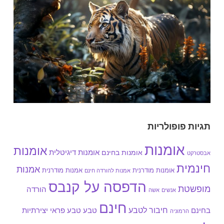
תגיות פופולריות
אומנות
אומנות
אומנות בחינם
אומנות דיגיטלית
אבסטרקט
חינמית
אמנות
אומנות מודרנית
אמנות מודרנית
אמנות להורדה חינם
הדפסה על קנבס
מופשטת
הורדה
אנשים
אשה
חינם
חיבור לטבע
בחינם
טבע
טבע פראי
יצירתיות
הרמוניה