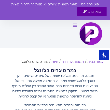
פוטולהפיקס - מאגר תמונות, ציורים ואומנות להורדה חופשית
בואו נדבר
השבת את ההבזקים
visibility_off
סמן כותרות
title
צבע רקע
settings
זום (הקטנה)
zoom_out
עמוד הבית
/
תמונות להורדה
/
חיות
/ נמר טיגריס בג'ונגל
זום (הגדלה)
zoom_in
נמר טיגריס בג'ונגל
הקטנת גופן
remove_circle_outline
תמונה מדהימה ומלאת עוצמה של טיגריס מרשים הולך
בסבך בג'ונגל שופע צמחייה, התמונה מציגה את יופיו של
הגדלת גופן
add_circle_outline
הטבע ואת הכוח שבחיות הבר. האור החודר בין העלים מוסיף
גופן קריא
spellcheck
מימד דרמטי ומסקרן לתמונה. התמונה זמינה להורדה בחינם
וניתנת להדפסה כתמונת פוסטר או על קנבס לתלייה.
ניגודיות בהירה
brightness_high
מקומות וחללים מתאימים לתליית התמונה:
ניגודיות כהה
brightness_low