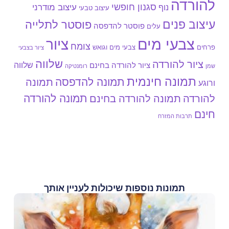
להורדה
סגנון חופשי
עיצוב מודרני
נוף
עיצוב טבעי
עיצוב פנים
פוסטר לתלייה
פוסטר להדפסה
עלים
צבעי מים
ציור
צומח
צבעי מים וגואש
פרחים
ציור בצבעי
שלווה
ציור להורדה
שלווה
ציור להורדה בחינם
שמן
רומנטיקה
תמונה חינמית
תמונה להדפסה
תמונה
ורוגע
תמונה להורדה
להורדה
תמונה להורדה בחינם
חינם
תרבות המזרח
תמונות נוספות שיכולות לעניין אותך