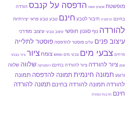
הדפסה על קנבס
מופשטת
הורדה
אנשים
אשה
חינם
חיבור לטבע
בחינם
טבע
טבע פראי
יצירתיות
הרמוניה
להורדה
סגנון חופשי
עיצוב מודרני
נוף
עיצוב טבעי
עיצוב פנים
פוסטר לתלייה
פוסטר להדפסה
עלים
צבעי מים
ציור
צומח
צבעי מים וגואש
פרחים
ציור בצבעי
שלווה
ציור להורדה
שלווה
ציור להורדה בחינם
שמן
רומנטיקה
תמונה חינמית
תמונה להדפסה
תמונה
ורוגע
תמונה להורדה
להורדה
תמונה להורדה בחינם
חינם
תרבות המזרח