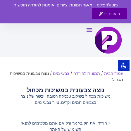
פוטולהפיקס - מאגר תמונות, ציורים ואומנות להורדה חופשית
בואו נדבר
השבת את ההבזקים
visibility_off
סמן כותרות
title
צבע רקע
settings
זום (הקטנה)
zoom_out
עמוד הבית
/
תמונות להורדה
/
צבעי מים
/ נוצה צבעונית במשיכות
זום (הגדלה)
zoom_in
מכחול
הקטנת גופן
remove_circle_outline
נוצה צבעונית במשיכות מכחול
משיכות מכחול בשילוב טכניקה רטובה ויבשה של נוצה
הגדלת גופן
add_circle_outline
בצבעים חמים וקרים. ציור צבעי מים
גופן קריא
spellcheck
ניגודיות בהירה
brightness_high
> הורידו את הקובץ אך ורק אם אתם מסכימים לתנאי
ניגודיות כהה
brightness_low
השימוש של האתר