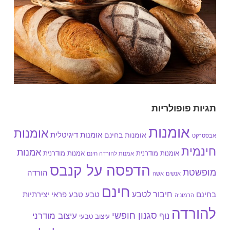
תגיות פופולריות
אומנות
אומנות
אומנות בחינם
אומנות דיגיטלית
אבסטרקט
חינמית
אמנות
אומנות מודרנית
אמנות מודרנית
אמנות להורדה חינם
הדפסה על קנבס
מופשטת
הורדה
אנשים
אשה
חינם
חיבור לטבע
בחינם
טבע
טבע פראי
יצירתיות
הרמוניה
להורדה
סגנון חופשי
עיצוב מודרני
נוף
עיצוב טבעי