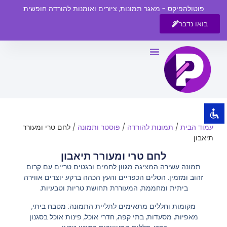
פוטולהפיקס - מאגר תמונות, ציורים ואומנות להורדה חופשית
בואו נדבר
השבת את ההבזקים
visibility_off
סמן כותרות
title
צבע רקע
settings
זום (הקטנה)
zoom_out
עמוד הבית
/
תמונות להורדה
/
פוסטר ותמונה
/ לחם טרי ומעורר
זום (הגדלה)
zoom_in
תיאבון
הקטנת גופן
remove_circle_outline
לחם טרי ומעורר תיאבון
תמונה עשירה המציגה מגוון לחמים ובגטים טריים עם קרום
הגדלת גופן
add_circle_outline
זהוב ומזמין. הסלים הכפריים והעץ הכהה ברקע יוצרים אווירה
גופן קריא
spellcheck
ביתית ומחממת, המעוררת תחושת טריות וטבעיות.
ניגודיות בהירה
brightness_high
מקומות וחללים מתאימים לתליית התמונה: מטבח ביתי,
מאפיות, מסעדות, בתי קפה, חדרי אוכל, פינות אוכל בסגנון
ניגודיות כהה
brightness_low