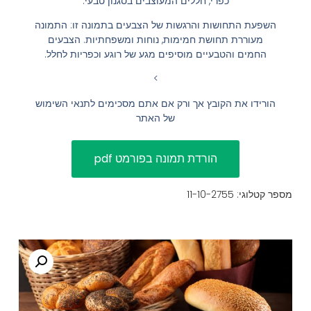
כפרי, חללים המעוצבים בסגנון טבעי.
הוסף קו תחתון לקישורים
format_underlined
השפעת התחושות והרגשות של הצבעים בתמונה זו: התמונה
מעוררת תחושת חמימות, נוחות ומשפחתיות. הצבעים
סמן קישורים
font_download
החמים והטבעיים מוסיפים מגע של רוגע וכפריות לחלל.
לאפס
cached
>
את
השארת משוב
הורידו את הקובץ אך ורק אם אתם מסכימים לתנאי השימוש
כל
של האתר
הצהרת נגישות
האפשרויות
מספר קטלוגי: 11-10-2755