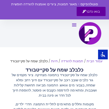
פוטולהפיקס - מאגר תמונות, ציורים ואומנות להורדה חופשית
בואו נדבר
השבת את ההבזקים
visibility_off
סמן כותרות
title
צבע רקע
settings
זום (הקטנה)
zoom_out
עמוד הבית
/
תמונות להורדה
/
חיות
/ כלבלב שמח על סקייטבורד
זום (הגדלה)
zoom_in
כלבלב שמח על סקייטבורד
הקטנת גופן
remove_circle_outline
כלבלב שמח על סקייטבורד בתמונה מצחיקה. ציור מקסים של
גור כלבים שובב רוכב על סקייטבורד עם חיוך רחב ומלא
הגדלת גופן
add_circle_outline
שמחה, בצבעי מים וגואש. התמונה מביאה תחושת קלילות
גופן קריא
spellcheck
ושובבות, ומתאימה להדפסה כקנבס או פוסטר, להוספת חיוך
לכל חדר או פינה בבית.
ניגודיות בהירה
brightness_high
מקומות וחללים מתאימים לתליית התמונה: חדרי ילדים,
ניגודיות כהה
brightness_low