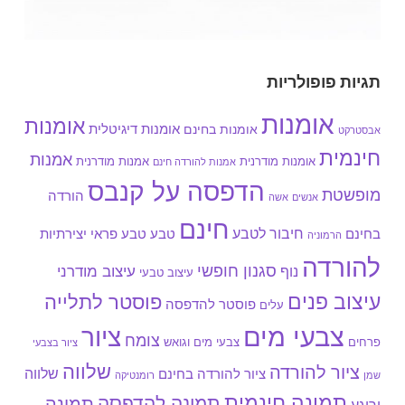
תגיות פופולריות
אומנות
אומנות
אומנות בחינם
אומנות דיגיטלית
אבסטרקט
חינמית
אמנות
אומנות מודרנית
אמנות מודרנית
אמנות להורדה חינם
הדפסה על קנבס
מופשטת
הורדה
אנשים
אשה
חינם
חיבור לטבע
בחינם
טבע
טבע פראי
יצירתיות
הרמוניה
להורדה
סגנון חופשי
עיצוב מודרני
נוף
עיצוב טבעי
עיצוב פנים
פוסטר לתלייה
פוסטר להדפסה
עלים
צבעי מים
ציור
צומח
צבעי מים וגואש
פרחים
ציור בצבעי
שלווה
ציור להורדה
שלווה
ציור להורדה בחינם
שמן
רומנטיקה
תמונה חינמית
תמונה להדפסה
תמונה