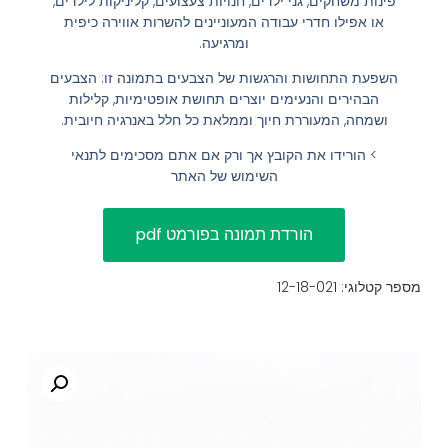
פינות משחקים, גני ילדים, חנויות צעצועים, קליניקות לילדים,
או אפילו חדרי עבודה המעוניינים להשרות אווירה כיפית
הוסף קו תחתון לקישורים
format_underlined
ומרגיעה.
סמן קישורים
font_download
השפעת התחושות והרגשות של הצבעים בתמונה זו: הצבעים
הבהירים והנעימים יוצרים תחושת אופטימיות, קלילות
לאפס
cached
ושמחה, המעוררת חיוך וממלאת כל חלל באנרגיה חיובית.
את
השארת משוב
> הורידו את הקובץ אך ורק אם אתם מסכימים לתנאי
כל
הצהרת נגישות
השימוש של האתר
האפשרויות
מספר קטלוגי: 12-18-021