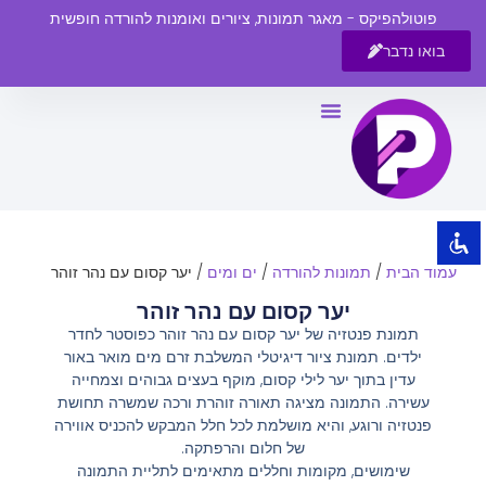
פוטולהפיקס - מאגר תמונות, ציורים ואומנות להורדה חופשית
בואו נדבר
השבת את ההבזקים
visibility_off
סמן כותרות
title
צבע רקע
settings
זום (הקטנה)
zoom_out
עמוד הבית
/
תמונות להורדה
/
ים ומים
/ יער קסום עם נהר זוהר
זום (הגדלה)
zoom_in
יער קסום עם נהר זוהר
הקטנת גופן
remove_circle_outline
תמונת פנטזיה של יער קסום עם נהר זוהר כפוסטר לחדר
ילדים. תמונת ציור דיגיטלי המשלבת זרם מים מואר באור
הגדלת גופן
add_circle_outline
עדין בתוך יער לילי קסום, מוקף בעצים גבוהים וצמחייה
גופן קריא
spellcheck
עשירה. התמונה מציגה תאורה זוהרת ורכה שמשרה תחושת
פנטזיה ורוגע, והיא מושלמת לכל חלל המבקש להכניס אווירה
ניגודיות בהירה
brightness_high
של חלום והרפתקה.
שימושים, מקומות וחללים מתאימים לתליית התמונה
ניגודיות כהה
brightness_low