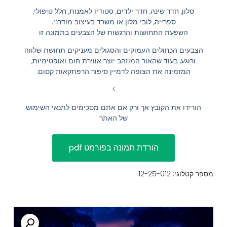
סלון, חדר שינה, חדר ילדים, סטודיו לאמנות, חלל טיפולי,
הוסף קו תחתון לקישורים
format_underlined
ספרייה, לובי מלון או משרד בעיצוב מודרני.
סמן קישורים
השפעת התחושות והרגשות של הצבעים בתמונה זו
font_download
הצבעים הכחולים העמוקים והסגולים מעניקים תחושת שלווה
לאפס
cached
ורוגע, בעוד שהאור המוזהב יוצר אווירת חום ואופטימיות,
את
השארת משוב
המזמינה את הצופה לדמיין סיפור הרפתקאות קסום.
כל
הצהרת נגישות
>
האפשרויות
הורידו את הקובץ אך ורק אם אתם מסכימים לתנאי השימוש
של האתר
מספר קטלוגי: 12-25-012