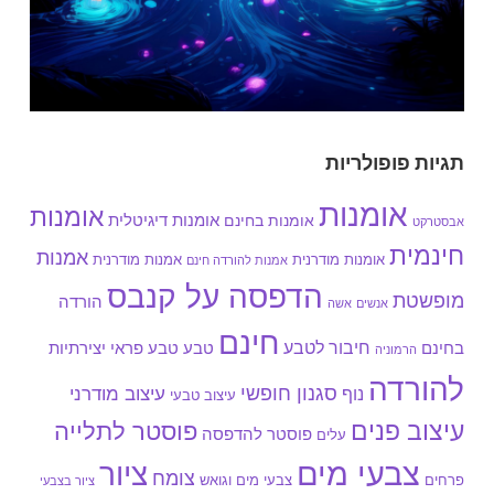
תגיות פופולריות
אומנות
אומנות
אומנות בחינם
אומנות דיגיטלית
אבסטרקט
חינמית
אמנות
אומנות מודרנית
אמנות מודרנית
אמנות להורדה חינם
הדפסה על קנבס
מופשטת
הורדה
אנשים
אשה
חינם
חיבור לטבע
בחינם
טבע
טבע פראי
יצירתיות
הרמוניה
להורדה
סגנון חופשי
עיצוב מודרני
נוף
עיצוב טבעי
עיצוב פנים
פוסטר לתלייה
פוסטר להדפסה
עלים
צבעי מים
ציור
צומח
צבעי מים וגואש
פרחים
ציור בצבעי