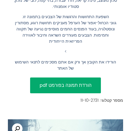
סלון מעוצב, פינת קריאה, חדר עבודה, בתי קפה, לובי של מלון,
סטודיו אומנותי.
הוסף קו תחתון לקישורים
format_underlined
השפעת התחושות והרגשות של הצבעים בתמונה זו:
סמן קישורים
font_download
גווני הכחול-אפור של הערפל מעניקים תחושת רוגע, מסתורין
ונוסטלגיה, בעוד הפנסים החמים מוסיפים נגיעה של תקווה
לאפס
cached
וחמימות. הצבעים מעוררים השראה וחיבור לאווירה
את
השארת משוב
הפריזאית הייחודית
כל
הצהרת נגישות
>
האפשרויות
הורידו את הקובץ אך ורק אם אתם מסכימים לתנאי השימוש
של האתר
מספר קטלוגי: 11-10-2731