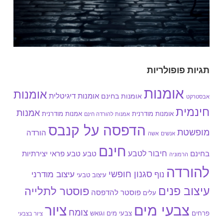
תגיות פופולריות
אומנות
אומנות
אומנות בחינם
אומנות דיגיטלית
אבסטרקט
חינמית
אמנות
אומנות מודרנית
אמנות מודרנית
אמנות להורדה חינם
הדפסה על קנבס
מופשטת
הורדה
אנשים
אשה
חינם
חיבור לטבע
בחינם
טבע
טבע פראי
יצירתיות
הרמוניה
להורדה
סגנון חופשי
עיצוב מודרני
נוף
עיצוב טבעי
עיצוב פנים
פוסטר לתלייה
פוסטר להדפסה
עלים
צבעי מים
ציור
צומח
צבעי מים וגואש
פרחים
ציור בצבעי