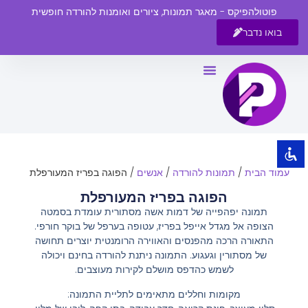
פוטולהפיקס - מאגר תמונות, ציורים ואומנות להורדה חופשית
בואו נדבר
השבת את ההבזקים
visibility_off
סמן כותרות
title
צבע רקע
settings
זום (הקטנה)
zoom_out
עמוד הבית
/
תמונות להורדה
/
אנשים
/ הפוגה בפריז המעורפלת
זום (הגדלה)
zoom_in
הפוגה בפריז המעורפלת
הקטנת גופן
remove_circle_outline
תמונה יפהפייה של דמות אשה מסתורית עומדת בסמטה
הצופה אל מגדל אייפל בפריז, עטופה בערפל של בוקר חורפי.
הגדלת גופן
add_circle_outline
התאורה הרכה מהפנסים והאווירה הרומנטית יוצרים תחושה
גופן קריא
spellcheck
של מסתורין וגעגוע. התמונה ניתנת להורדה בחינם ויכולה
לשמש כהדפס מושלם לקירות מעוצבים.
ניגודיות בהירה
brightness_high
מקומות וחללים מתאימים לתליית התמונה:
ניגודיות כהה
brightness_low