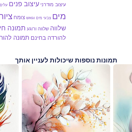
עיצוב פנים
עיצוב מודרני
עלים
מים
ציור
צומח
צבעי מים וגואש
תמונה חי
שלווה
שלווה ורוגע
תמונה להור
להורדה בחינם
תמונות נוספות שיכולות לעניין אותך