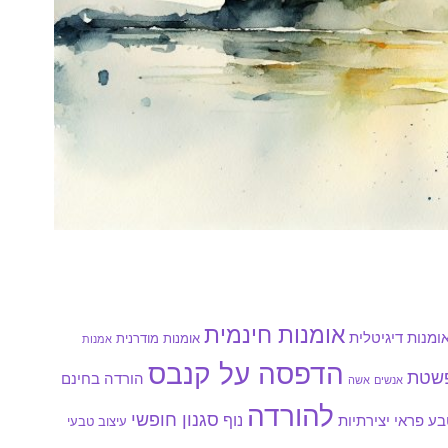
אומנות חינמית
ומנות דיגיטלית
אומנות מודרנית
אמנות
הדפסה על קנבס
פשטת
הורדה בחינם
אנשים
אשה
להורדה
סגנון חופשי
נוף
ע פראי
יצירתיות
עיצוב טבעי