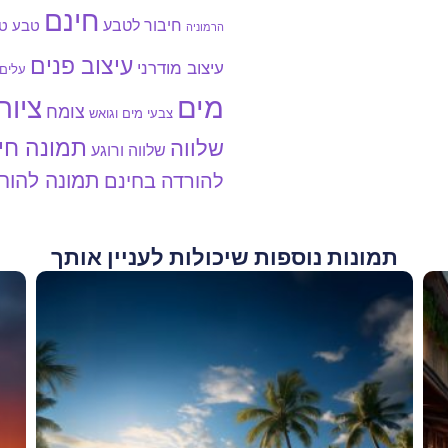
חינם
חיבור לטבע
טבע
טב
הרמוניה
עיצוב פנים
עיצוב מודרני
עלים
מים
ציור
צומח
צבעי מים וגואש
תמונה חי
שלווה
שלווה ורוגע
תמונה להור
להורדה בחינם
תמונות נוספות שיכולות לעניין אותך