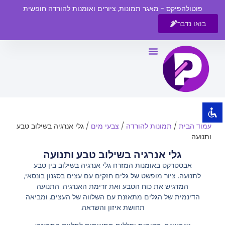
פוטולהפיקס - מאגר תמונות, ציורים ואומנות להורדה חופשית
בואו נדבר
השבת את ההבזקים
visibility_off
סמן כותרות
title
צבע רקע
settings
זום (הקטנה)
zoom_out
עמוד הבית
/
תמונות להורדה
/
צבעי מים
/ גלי אנרגיה בשילוב טבע
זום (הגדלה)
zoom_in
ותנועה
הקטנת גופן
remove_circle_outline
גלי אנרגיה בשילוב טבע ותנועה
אבסטרקט באומנות המזרח גלי אנרגיה בשילוב בין טבע
הגדלת גופן
add_circle_outline
לתנועה. ציור מופשט של גלים חזקים עם עצים בסגנון בונסאי,
גופן קריא
spellcheck
המדגיש את כוח הטבע ואת זרימת האנרגיה. התנועה
הדינמית של הגלים מתאזנת עם השלווה של העצים, ומביאה
ניגודיות בהירה
brightness_high
תחושת איזון והשראה.
ניגודיות כהה
brightness_low