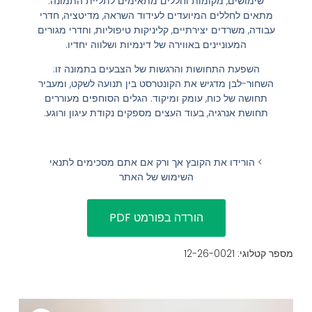
שימושים, מקומות וחללים מתאימים לתליית התמונה:
מתאים לחללים המיועדים לעידוד השראה, מדיטציה, חדרי
הוסף קו תחתון לקישורים
format_underlined
עבודה, משרדים יצירתיים, קליניקות טיפוליות, וחדרי מגורים
סמן קישורים
המעוניינים באווירה של דינמיות ושלווה יחדיו.
font_download
השפעת התחושות והרגשות של הצבעים בתמונה זו:
לאפס
cached
השחור-לבן מדגיש את הקונטרסט בין תנועה לשקט, ומעביר
את
השארת משוב
תחושה של כוח, עומק ומיקוד. הגלים הסוחפים מעוררים
כל
תחושת אנרגיה, בעוד העצים מספקים נקודת עיגון ורוגע.
הצהרת נגישות
האפשרויות
> הורידו את הקובץ אך ורק אם אתם מסכימים לתנאי
השימוש של האתר
מספר קטלוגי: 12-26-0021