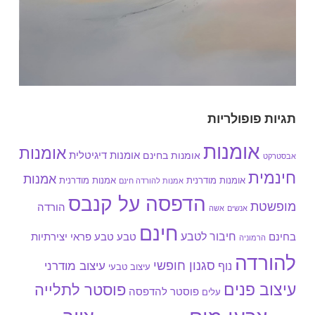
תגיות פופולריות
אומנות
אומנות
אומנות בחינם
אומנות דיגיטלית
אבסטרקט
חינמית
אמנות
אומנות מודרנית
אמנות מודרנית
אמנות להורדה חינם
הדפסה על קנבס
מופשטת
הורדה
אנשים
אשה
חינם
חיבור לטבע
בחינם
טבע
טבע פראי
יצירתיות
הרמוניה
להורדה
סגנון חופשי
עיצוב מודרני
נוף
עיצוב טבעי
עיצוב פנים
פוסטר לתלייה
פוסטר להדפסה
עלים