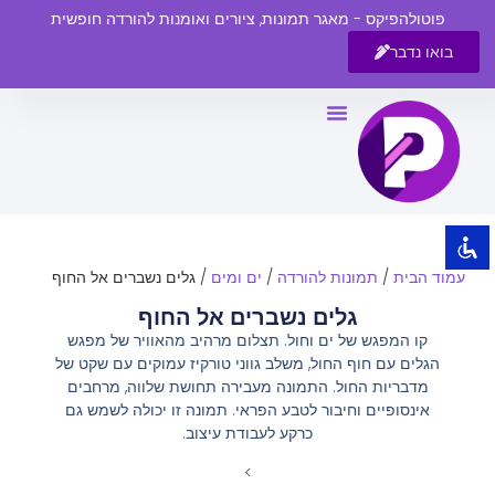
פוטולהפיקס - מאגר תמונות, ציורים ואומנות להורדה חופשית
בואו נדבר
השבת את ההבזקים
visibility_off
סמן כותרות
title
צבע רקע
settings
זום (הקטנה)
zoom_out
עמוד הבית
/
תמונות להורדה
/
ים ומים
/ גלים נשברים אל החוף
זום (הגדלה)
zoom_in
גלים נשברים אל החוף
הקטנת גופן
remove_circle_outline
קו המפגש של ים וחול. תצלום מרהיב מהאוויר של מפגש
הגלים עם חוף החול, משלב גווני טורקיז עמוקים עם שקט של
הגדלת גופן
add_circle_outline
מדבריות החול. התמונה מעבירה תחושת שלווה, מרחבים
גופן קריא
spellcheck
אינסופיים וחיבור לטבע הפראי. תמונה זו יכולה לשמש גם
כרקע לעבודת עיצוב.
ניגודיות בהירה
brightness_high
>
ניגודיות כהה
brightness_low