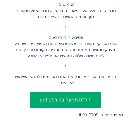
שימושים:
הוסף קו תחתון לקישורים
format_underlined
חדרי שינה, חללי סלון, משרדים פרטיים, חדרי ספא, מסעדות
חוף ובתים המשדרים עיצוב נינוח.
סמן קישורים
font_download
>
לאפס
cached
פסיכולוגיית הצבעים:
את
השארת משוב
גווני הטורקיז מעוררים רוגע ומרגיעים את הנפש, בעוד שהחול
כל
מעניק תחושת חמימות ופשטות טבעית. הקונטרסט בין הים
הצהרת נגישות
האפשרויות
לחוף משרה שלווה ומדגיש את יופיו של הטבע.
>
הורידו את הקובץ אך ורק אם אתם מסכימים לתנאי השימוש
של האתר
מספר קטלוגי: 11-10-2709