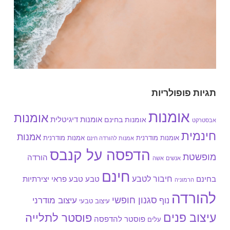
תגיות פופולריות
אומנות
אומנות
אומנות בחינם
אומנות דיגיטלית
אבסטרקט
חינמית
אמנות
אומנות מודרנית
אמנות מודרנית
אמנות להורדה חינם
הדפסה על קנבס
מופשטת
הורדה
אנשים
אשה
חינם
חיבור לטבע
בחינם
טבע
טבע פראי
יצירתיות
הרמוניה
להורדה
סגנון חופשי
עיצוב מודרני
נוף
עיצוב טבעי
עיצוב פנים
פוסטר לתלייה
פוסטר להדפסה
עלים