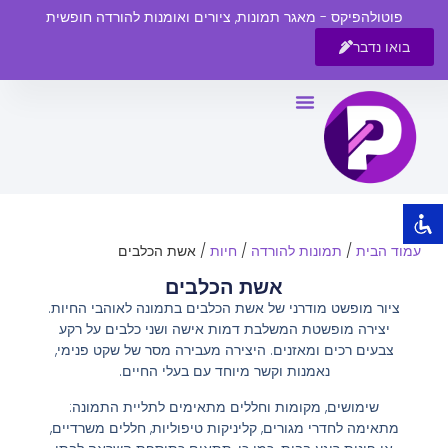
פוטולהפיקס - מאגר תמונות, ציורים ואומנות להורדה חופשית
בואו נדבר
השבת את ההבזקים
visibility_off
סמן כותרות
title
צבע רקע
settings
זום (הקטנה)
zoom_out
עמוד הבית
/
תמונות להורדה
/
חיות
/ אשת הכלבים
זום (הגדלה)
zoom_in
אשת הכלבים
הקטנת גופן
remove_circle_outline
ציור מופשט מודרני של אשת הכלבים בתמונה לאוהבי החיות.
יצירה מופשטת המשלבת דמות אישה ושני כלבים על רקע
הגדלת גופן
add_circle_outline
צבעים רכים ומאזנים. היצירה מעבירה מסר של שקט פנימי,
גופן קריא
spellcheck
נאמנות וקשר מיוחד עם בעלי החיים.
ניגודיות בהירה
brightness_high
שימושים, מקומות וחללים מתאימים לתליית התמונה:
מתאימה לחדרי מגורים, קליניקות טיפוליות, חללים משרדיים,
ניגודיות כהה
brightness_low