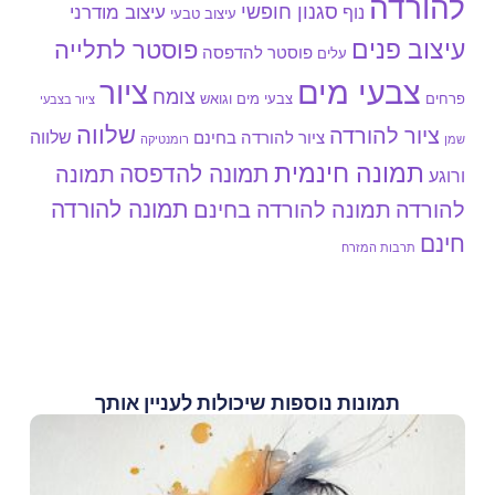
להורדה
סגנון חופשי
עיצוב מודרני
נוף
עיצוב טבעי
עיצוב פנים
פוסטר לתלייה
פוסטר להדפסה
עלים
צבעי מים
ציור
צומח
צבעי מים וגואש
פרחים
ציור בצבעי
שלווה
ציור להורדה
שלווה
ציור להורדה בחינם
שמן
רומנטיקה
תמונה חינמית
תמונה להדפסה
תמונה
ורוגע
תמונה להורדה
להורדה
תמונה להורדה בחינם
חינם
תרבות המזרח
תמונות נוספות שיכולות לעניין אותך