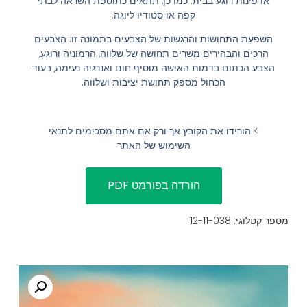
או פינות רוגע בבית. כמו כן, תתאים כתוספת השראה לבתי
קפה או סטודיו ליוגה.
הוסף קו תחתון לקישורים
format_underlined
השפעת התחושות והרגשות של הצבעים בתמונה זו: הצבעים
סמן קישורים
font_download
הרכים והבהירים משרים תחושה של שלווה, הרמוניה ורוגע.
הצבע הכתום בדמות האישה מוסיף חום ואנרגיה נעימה, בעוד
לאפס
cached
הכחול מספק תחושת יציבות ושלווה.
את
השארת משוב
כל
הצהרת נגישות
האפשרויות
> הורידו את הקובץ אך ורק אם אתם מסכימים לתנאי
השימוש של האתר
מספר קטלוגי: 12-11-038