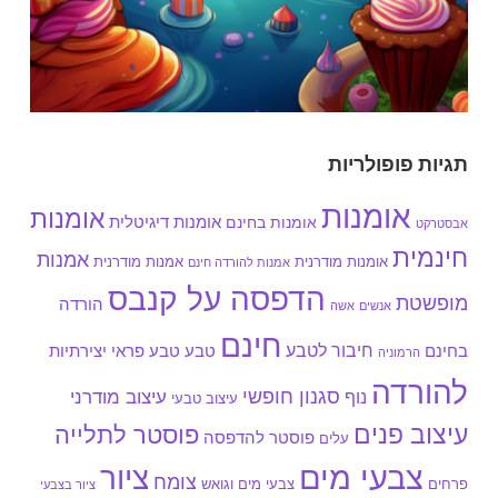
תגיות פופולריות
אומנות
אומנות
אומנות בחינם
אומנות דיגיטלית
אבסטרקט
חינמית
אמנות
אומנות מודרנית
אמנות מודרנית
אמנות להורדה חינם
הדפסה על קנבס
מופשטת
הורדה
אנשים
אשה
חינם
חיבור לטבע
בחינם
טבע
טבע פראי
יצירתיות
הרמוניה
להורדה
סגנון חופשי
עיצוב מודרני
נוף
עיצוב טבעי
עיצוב פנים
פוסטר לתלייה
פוסטר להדפסה
עלים
צבעי מים
ציור
צומח
צבעי מים וגואש
פרחים
ציור בצבעי