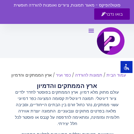
פוטולהפיקס - מאגר תמונות, ציורים ואומנות להורדה חופשית
בואו נדבר
השבת את ההבזקים
visibility_off
סמן כותרות
title
צבע רקע
settings
זום (הקטנה)
zoom_out
עמוד הבית
/
תמונות להורדה
/
כפר ועיר
/ ארץ הממתקים והדמיון
זום (הגדלה)
zoom_in
ארץ הממתקים והדמיון
הקטנת גופן
remove_circle_outline
עולם מתוק מלא דמיון. ארץ הממתקים בפוסטר לחדר ילדים
ציור דיגיטלי. תמונה דיגיטלית קסומה המציגה כפר דמיוני
הגדלת גופן
add_circle_outline
עשוי ממתקים, נהר כחול זורם בין הבתים הייחודיים, וסביבה
גופן קריא
spellcheck
מלאה בפרטים מתוקים וצבעוניים. התמונה יוצרת אווירה
חלומית ומזמינה, ומתאימה להדפסה על קנבס או פוסטר לכל
ניגודיות בהירה
brightness_high
חלל יצירתי.
ניגודיות כהה
brightness_low