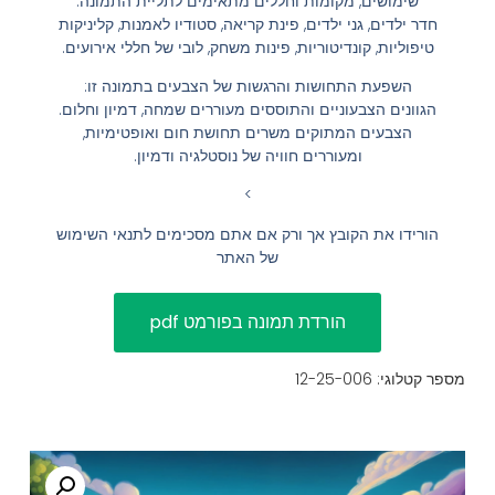
שימושים, מקומות וחללים מתאימים לתליית התמונה:
חדר ילדים, גני ילדים, פינת קריאה, סטודיו לאמנות, קליניקות
הוסף קו תחתון לקישורים
format_underlined
טיפוליות, קונדיטוריות, פינות משחק, לובי של חללי אירועים.
סמן קישורים
font_download
השפעת התחושות והרגשות של הצבעים בתמונה זו:
הגוונים הצבעוניים והתוססים מעוררים שמחה, דמיון וחלום.
לאפס
cached
הצבעים המתוקים משרים תחושת חום ואופטימיות,
את
השארת משוב
ומעוררים חוויה של נוסטלגיה ודמיון.
כל
הצהרת נגישות
>
האפשרויות
הורידו את הקובץ אך ורק אם אתם מסכימים לתנאי השימוש
של האתר
מספר קטלוגי: 12-25-006