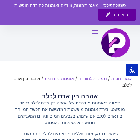
פוטולהפיקס - מאגר תמונות, ציורים ואומנות להורדה חופשית
בואו נדבר
השבת את ההבזקים
visibility_off
סמן כותרות
title
צבע רקע
settings
זום (הקטנה)
zoom_out
עמוד הבית
/
תמונות להורדה
/
אומנות מודרנית
/ אהבה בין אדם
זום (הגדלה)
zoom_in
לכלב
הקטנת גופן
remove_circle_outline
אהבה בין אדם לכלב
תמונה באומנות מודרנית של אהבה בין אדם לכלב בציור
הגדלת גופן
add_circle_outline
מופשט. יצירת אומנות מופשטת המדגישה את הקשר המיוחד
גופן קריא
spellcheck
בין אדם לכלב, עם שימוש בצבעים חמים ונקיים המעניקים
תחושת אינטימיות ונאמנות.
ניגודיות בהירה
brightness_high
שימושים, מקומות וחללים מתאימים לתליית התמונה:
ניגודיות כהה
brightness_low