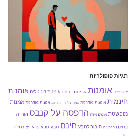
תגיות פופולריות
אומנות
אומנות
אומנות בחינם
אומנות דיגיטלית
אבסטרקט
חינמית
אמנות
אומנות מודרנית
אמנות מודרנית
אמנות להורדה חינם
הדפסה על קנבס
מופשטת
הורדה
אנשים
אשה
חינם
חיבור לטבע
בחינם
טבע
טבע פראי
יצירתיות
הרמוניה