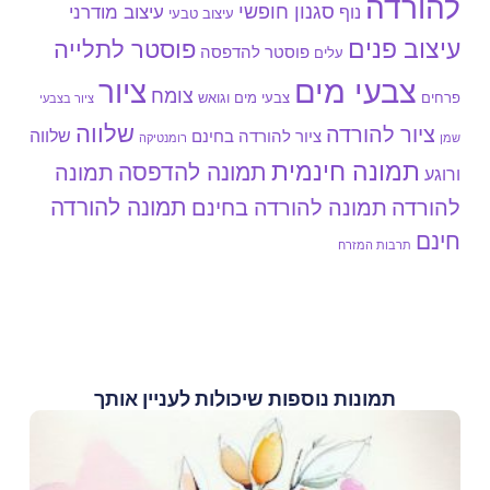
להורדה
סגנון חופשי
עיצוב מודרני
נוף
עיצוב טבעי
עיצוב פנים
פוסטר לתלייה
פוסטר להדפסה
עלים
צבעי מים
ציור
צומח
צבעי מים וגואש
פרחים
ציור בצבעי
שלווה
ציור להורדה
שלווה
ציור להורדה בחינם
שמן
רומנטיקה
תמונה חינמית
תמונה להדפסה
תמונה
ורוגע
תמונה להורדה
להורדה
תמונה להורדה בחינם
חינם
תרבות המזרח
תמונות נוספות שיכולות לעניין אותך