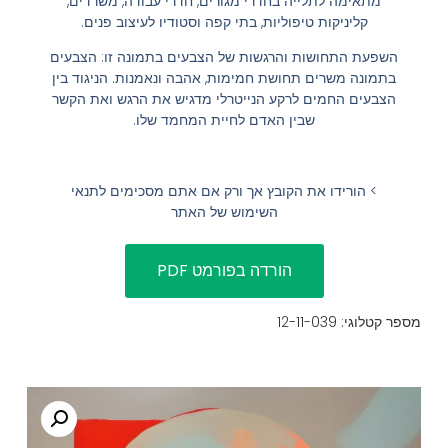
מתאימה לתלייה בחדרי מגורים, חדרי עבודה, משרדים,
קליניקות טיפוליות, בתי קפה וסטודיו לעיצוב פנים.
הוסף קו תחתון לקישורים
format_underlined
השפעת התחושות והרגשות של הצבעים בתמונה זו: הצבעים
סמן קישורים
font_download
בתמונה משרים תחושת חמימות, אהבה ונאמנות. הניגוד בין
הצבעים החמים לרקע הנייטרלי מדגיש את הרגש ואת הקשר
לאפס
cached
שבין האדם לחיית המחמד שלו.
את
השארת משוב
כל
הצהרת נגישות
האפשרויות
> הורידו את הקובץ אך ורק אם אתם מסכימים לתנאי
השימוש של האתר
מספר קטלוגי: 12-11-039