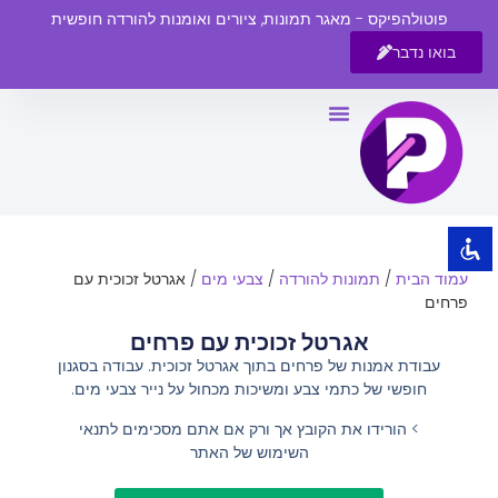
פוטולהפיקס - מאגר תמונות, ציורים ואומנות להורדה חופשית
בואו נדבר
השבת את ההבזקים
visibility_off
סמן כותרות
title
צבע רקע
settings
זום (הקטנה)
zoom_out
עמוד הבית
/
תמונות להורדה
/
צבעי מים
/ אגרטל זכוכית עם
זום (הגדלה)
zoom_in
פרחים
הקטנת גופן
remove_circle_outline
אגרטל זכוכית עם פרחים
עבודת אמנות של פרחים בתוך אגרטל זכוכית. עבודה בסגנון
הגדלת גופן
add_circle_outline
חופשי של כתמי צבע ומשיכות מכחול על נייר צבעי מים.
גופן קריא
spellcheck
> הורידו את הקובץ אך ורק אם אתם מסכימים לתנאי
ניגודיות בהירה
brightness_high
השימוש של האתר
ניגודיות כהה
brightness_low