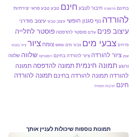
חינם
חיבור לטבע
בחינם
טבע
טבע פראי
יצירתיות
הרמוניה
להורדה
סגנון חופשי
עיצוב מודרני
נוף
עיצוב טבעי
עיצוב פנים
פוסטר לתלייה
פוסטר להדפסה
עלים
צבעי מים
ציור
צומח
צבעי מים וגואש
פרחים
ציור בצבעי
שלווה
ציור להורדה
שלווה
ציור להורדה בחינם
שמן
רומנטיקה
תמונה חינמית
תמונה להדפסה
תמונה
ורוגע
תמונה להורדה
להורדה
תמונה להורדה בחינם
חינם
תרבות המזרח
תמונות נוספות שיכולות לעניין אותך